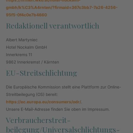
https://firmen.wko.at/hotel-nockalm-
gmbh/k%C3%A4rnten/?firmaid=367c3bb7-7a26-4256-
95f5-0f4c0e7b4660
Redaktionell verantwortlich
Albert Martyniec
Hotel Nockalm GmbH
Innerkrems 11
9862 Innerkremst / Kärnten
EU-Streitschlichtung
Die Europäische Kommission stellt eine Plattform zur Online-
Streitbeilegung (OS) bereit:
https://ec.europa.eu/consumers/odr/
.
Unsere E-Mail-Adresse finden Sie oben im Impressum.
Verbraucher­streit­
beilegung/Universal­schlichtungs­