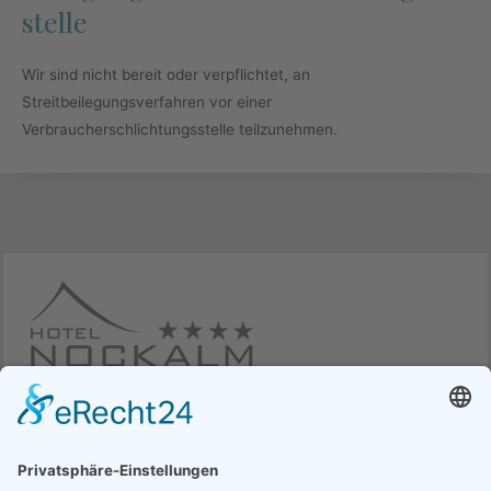
stelle
Wir sind nicht bereit oder verpflichtet, an
Streitbeilegungsverfahren vor einer
Verbraucherschlichtungsstelle teilzunehmen.
Hotel Nockalm
Innerkrems 11