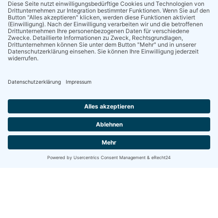
A-9862 Innerkrems in Kärnten
+43 4736 233
+43 4736 233 53
+43 664 969 11 01
info@nockalm.at
Let’s go social!